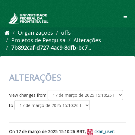
Pular
para
o
Toggl
conteúdo
navig
Organizações
uffs
Projetos de Pesquisa
Alterações
7b892caf-d727-4ac9-8dfb-bc7...
ALTERAÇÕES
View changes from
to
On 17 de março de 2025 15:10:26 BRT,
ckan_user
: