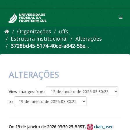
Pular
para
o
Toggl
conteúdo
navig
Organizações
uffs
Estrutura Institucional
Alterações
3728bd45-5174-40cd-a842-56e...
ALTERAÇÕES
View changes from
to
On 19 de janeiro de 2026 03:30:25 BRST,
ckan_user
: