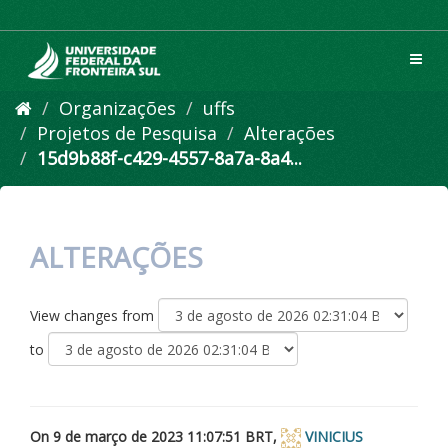
Pular
para
o
Toggl
conteúdo
navig
Organizações
uffs
Projetos de Pesquisa
Alterações
15d9b88f-c429-4557-8a7a-8a4...
ALTERAÇÕES
View changes from
to
On 9 de março de 2023 11:07:51 BRT,
VINICIUS