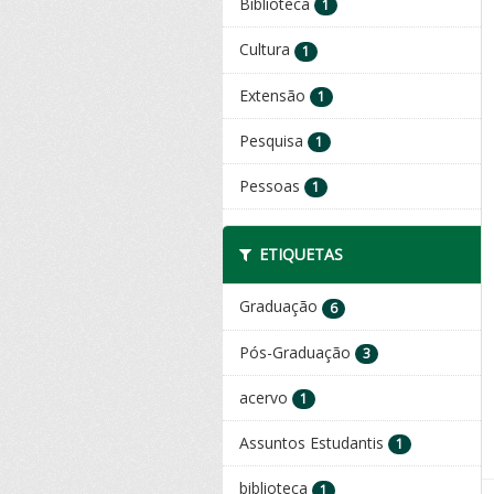
Biblioteca
1
Cultura
1
Extensão
1
Pesquisa
1
Pessoas
1
ETIQUETAS
Graduação
6
Pós-Graduação
3
acervo
1
Assuntos Estudantis
1
biblioteca
1