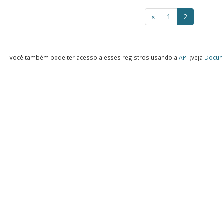
«
1
2
Você também pode ter acesso a esses registros usando a
API
(veja
Docum