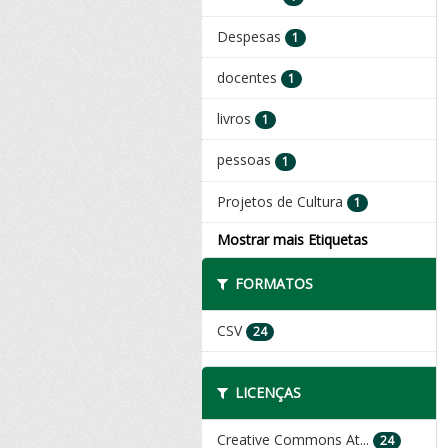
Despesas
1
docentes
1
livros
1
pessoas
1
Projetos de Cultura
1
Mostrar mais Etiquetas
FORMATOS
CSV
24
LICENÇAS
Creative Commons At...
24