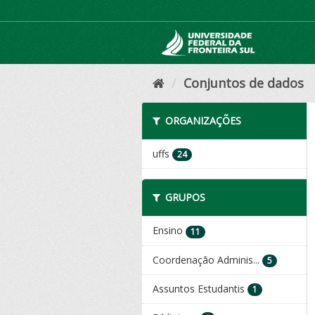
Pular
para
o
conteúdo
Conjuntos de dados
ORGANIZAÇÕES
uffs
24
GRUPOS
Ensino
11
Coordenação Adminis...
5
Assuntos Estudantis
1