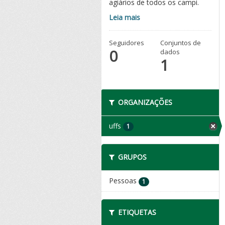
agiários de todos os campi.
Leia mais
Seguidores
Conjuntos de
0
dados
1
ORGANIZAÇÕES
uffs
1
GRUPOS
Pessoas
1
ETIQUETAS