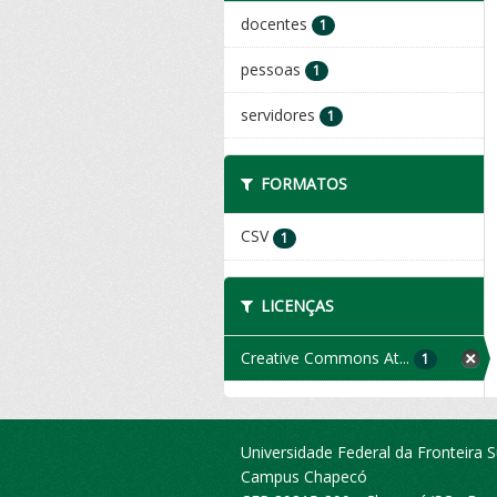
docentes
1
pessoas
1
servidores
1
FORMATOS
CSV
1
LICENÇAS
Creative Commons At...
1
Universidade Federal da Fronteira S
Campus Chapecó