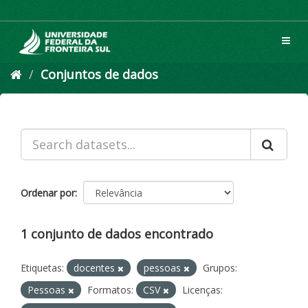
Pular
para
o
Toggl
conteúdo
navig
Conjuntos de dados
Ordenar por
1 conjunto de dados encontrado
Etiquetas:
docentes
pessoas
Grupos:
Pessoas
Formatos:
CSV
Licenças: